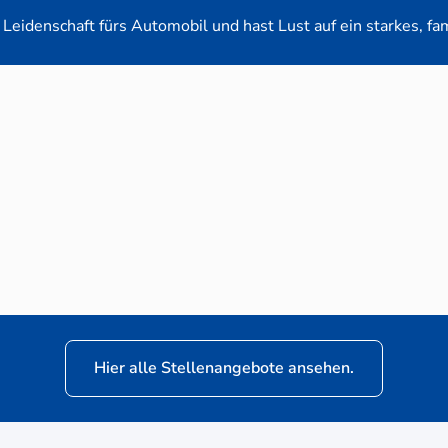
Leidenschaft fürs Automobil und hast Lust auf ein starkes, fa
en-Verkaufsberater (m/w/d) für VW Nutzfahrz
Hier alle Stellenangebote ansehen.