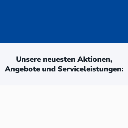
uge - jetzt
ken:
Unsere neuesten Aktionen,
Angebote und Serviceleistungen: