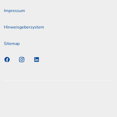
Impressum
Hinweisgebersystem
Sitemap
s Elmshorn GmbH & Co. KG x Jonas
nen zum offiziellen Kraftstoffverbrauch und den offiziellen
Emissionen neuer Personenkraftwagen können dem
n Kraftstoffverbrauch, die CO2-Emissionen und den
er Personenkraftwagen' entnommen werden, der an allen