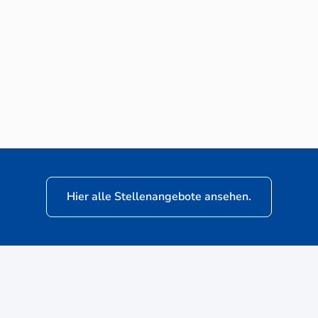
Neuwagen-Verkaufsberater (m/w/d) für
VW Nutzfahrzeuge
Hier alle Stellenangebote ansehen.
ere
Kunden: