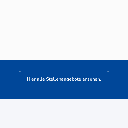
Neuwagen-Verkaufsberater (m/w/d) für
VW Nutzfahrzeuge
Hier alle Stellenangebote ansehen.
ere
Kunden: