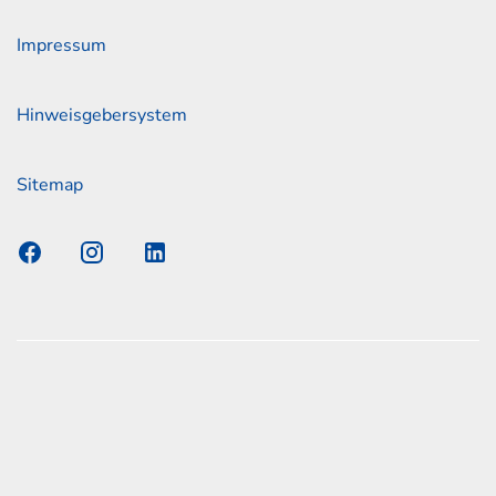
Impressum
Hinweisgebersystem
Sitemap
s Elmshorn GmbH & Co. KG x Jonas
nen zum offiziellen Kraftstoffverbrauch und den offiziellen
Emissionen neuer Personenkraftwagen können dem
n Kraftstoffverbrauch, die CO2-Emissionen und den
er Personenkraftwagen' entnommen werden, der an allen