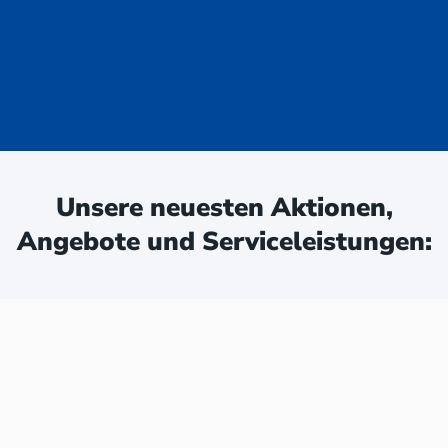
uge - jetzt
ken:
Unsere neuesten Aktionen,
Angebote und Serviceleistungen: