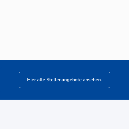
Neuwagen-Verkaufsberater (m/w/d) für
VW Nutzfahrzeuge
Hier alle Stellenangebote ansehen.
ere
Kunden: