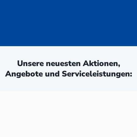
uge - jetzt
ken:
Unsere neuesten Aktionen,
Angebote und Serviceleistungen: