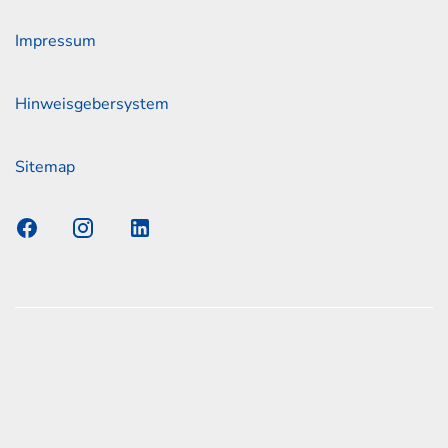
Impressum
Hinweisgebersystem
Sitemap
s Elmshorn GmbH & Co. KG x Jonas
nen zum offiziellen Kraftstoffverbrauch und den offiziellen
Emissionen neuer Personenkraftwagen können dem
n Kraftstoffverbrauch, die CO2-Emissionen und den
er Personenkraftwagen' entnommen werden, der an allen