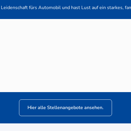
Leidenschaft fürs Automobil und hast Lust auf ein starkes, fa
en-Verkaufsberater (m/w/d) für VW Nutzfahrz
Hier alle Stellenangebote ansehen.