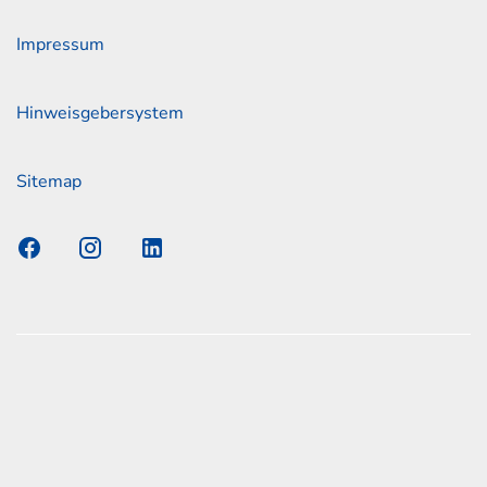
Impressum
Hinweisgebersystem
Sitemap
s Elmshorn GmbH & Co. KG x Jonas
nen zum offiziellen Kraftstoffverbrauch und den offiziellen
Emissionen neuer Personenkraftwagen können dem
n Kraftstoffverbrauch, die CO2-Emissionen und den
er Personenkraftwagen' entnommen werden, der an allen