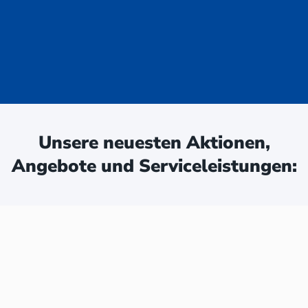
uge - jetzt
ken:
Unsere neuesten Aktionen,
Angebote und Serviceleistungen: