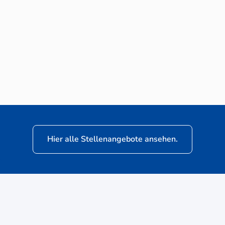
Neuwagen-Verkaufsberater (m/w/d) für
VW Nutzfahrzeuge
Hier alle Stellenangebote ansehen.
ere
Kunden: