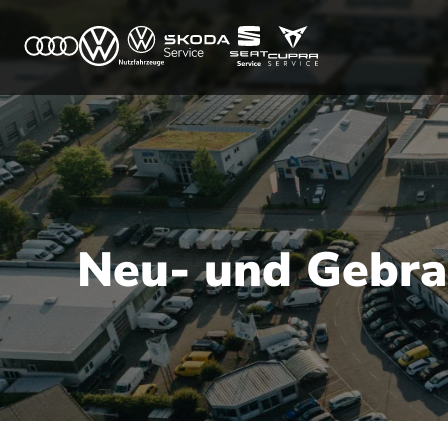
Neu- und Gebr