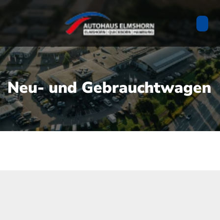
Neu- und Gebrauchtwagen