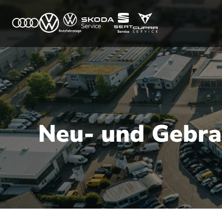
Neu- und Gebr