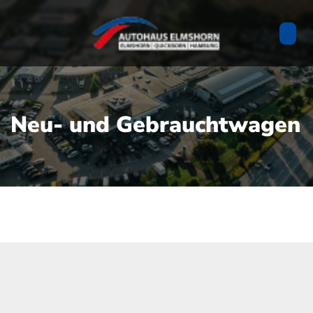
Neu- und Gebrauchtwagen