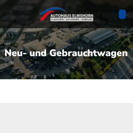
Neu- und Gebrauchtwagen