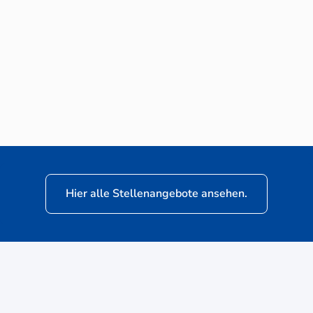
Neuwagen-Verkaufsberater (m/w/d) für
VW Nutzfahrzeuge
Hier alle Stellenangebote ansehen.
ere
Kunden: