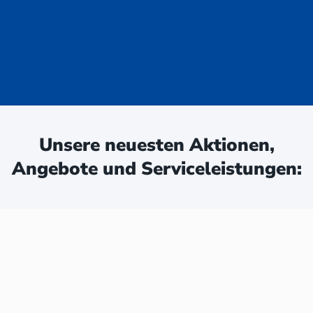
uge - jetzt
ken:
Unsere neuesten Aktionen,
Angebote und Serviceleistungen: