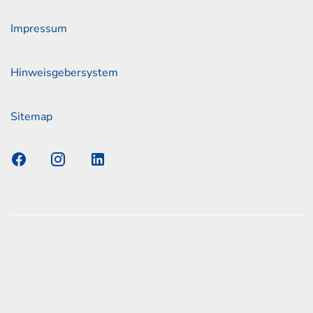
Impressum
Hinweisgebersystem
Sitemap
s Elmshorn GmbH & Co. KG x Jonas
nen zum offiziellen Kraftstoffverbrauch und den offiziellen
Emissionen neuer Personenkraftwagen können dem
n Kraftstoffverbrauch, die CO2-Emissionen und den
er Personenkraftwagen' entnommen werden, der an allen