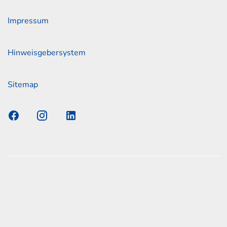
Impressum
Hinweisgebersystem
Sitemap
s Elmshorn GmbH & Co. KG x Jonas
nen zum offiziellen Kraftstoffverbrauch und den offiziellen
Emissionen neuer Personenkraftwagen können dem
n Kraftstoffverbrauch, die CO2-Emissionen und den
er Personenkraftwagen' entnommen werden, der an allen