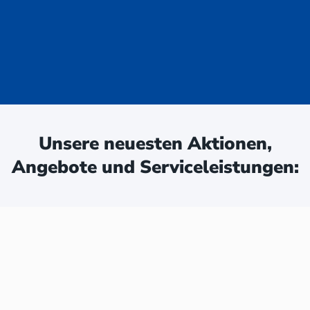
uge - jetzt
ken:
Unsere neuesten Aktionen,
Angebote und Serviceleistungen: