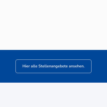
Neuwagen-Verkaufsberater (m/w/d) für
VW Nutzfahrzeuge
Hier alle Stellenangebote ansehen.
ere
Kunden: