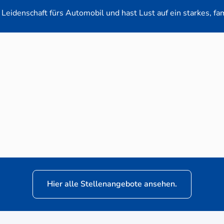
Leidenschaft fürs Automobil und hast Lust auf ein starkes, fa
en-Verkaufsberater (m/w/d) für VW Nutzfahrz
Hier alle Stellenangebote ansehen.