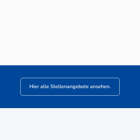
Neuwagen-Verkaufsberater (m/w/d) für
VW Nutzfahrzeuge
Hier alle Stellenangebote ansehen.
ere
Kunden: