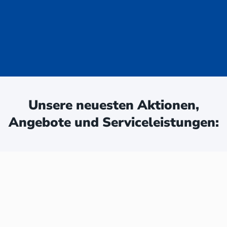
uge - jetzt
ken:
Unsere neuesten Aktionen,
Angebote und Serviceleistungen: