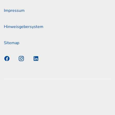
Impressum
Hinweisgebersystem
Sitemap
s Elmshorn GmbH & Co. KG x Jonas
nen zum offiziellen Kraftstoffverbrauch und den offiziellen
Emissionen neuer Personenkraftwagen können dem
n Kraftstoffverbrauch, die CO2-Emissionen und den
er Personenkraftwagen' entnommen werden, der an allen