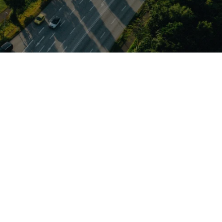
rt von Hamburg
tieren Kundinnen
ese Marken sind
ette reicht von
ch in Kölln-