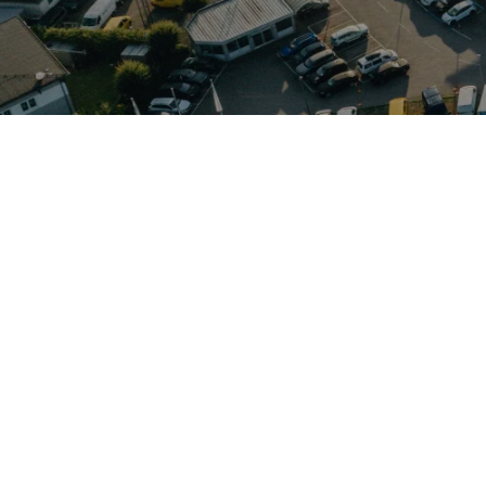
Im Autohaus Elmshorn in Kölln-Reisiek finden Sie attraktive M
etet eine entspannte Lage mit guter Verkehrsanbindung, sodas
mfassendem Service für Audi, VW, VW Nutzfahrzeuge, Skoda, S
eressant: Fiat kombiniert traditionell spritziges Design mit h
ber praktische Familienkombis bis zu vielseitigen Kleintranspo
 Modelle anzuschauen, Probe zu fahren und sich vor Ort kompe