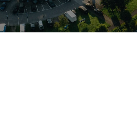
odelle der italienischen Marke – nur eine kurze, schnelle Fah
s Sie den Standort bequem erreichen können. Neben Fiat profi
eat und Cupra – Wartung, Reparatur und Originalteile für di
oher Alltagstauglichkeit und sparsamen Motoren; die Modellpal
rtern. Ob City-Flitzer oder flexibles Nutzfahrzeug – ein Besu
tent beraten zu lassen.